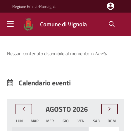
Salta al contenuto principale della pagina
Regione Emilia-Romagna
Comune di Vignola
Parte principale della pagina
Comune di Vignola
Novità
Nessun contenuto disponibile al momento
in
Novità
.
Calendario eventi
AGOSTO 2026
LUN
MAR
MER
GIO
VEN
SAB
DOM